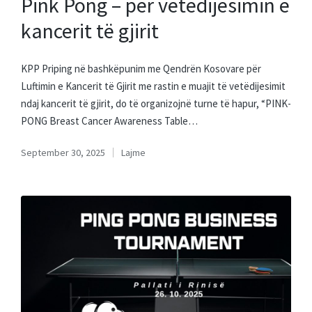
Pink Pong – për vetëdijësimin e
kancerit të gjirit
KPP Priping në bashkëpunim me Qendrën Kosovare për
Luftimin e Kancerit të Gjirit me rastin e muajit të vetëdijesimit
ndaj kancerit të gjirit, do të organizojnë turne të hapur, “PINK-
PONG Breast Cancer Awareness Table…
September 30, 2025
Lajme
Posted
in