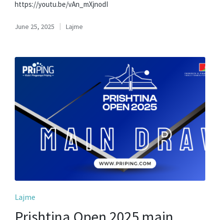
https://youtu.be/vAn_mXjnodI
June 25, 2025
Lajme
Posted
in
Posted
Lajme
in
Prishtina Open 2025 main