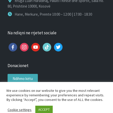
Rruga Luan Haradinaj, Pallati i Rinisë dhe Sportit, Salla no.
80, Prishtinë 10000, Kosovë
Hane, Merkure, Premte 10:00 – 12:00 | 17:00 - 18:30
Na ndiqni ne rrjetet sociale
facebook
instagram
youtube
tiktok
twitter
Donacionet
Ndihmo këtu
We use cookies on our website to give you the most relevant
experience by remembering your preferences and repeat visits.
By clicking “Accept”, you consent to the use of ALL the cookies.
Copyright 2026 — Klubi i Pingpongut Priping. All rights
Cookie settings
ACCEPT
reserved.