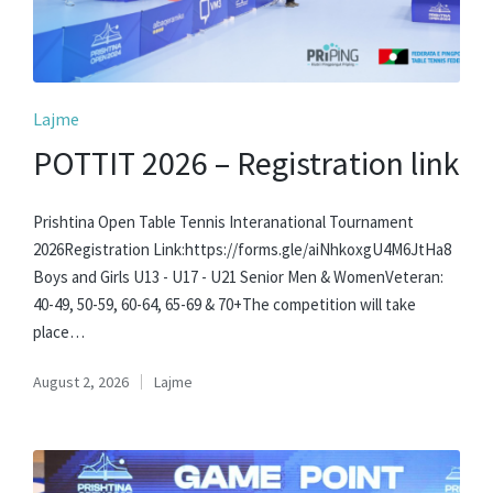
Posted
Lajme
in
POTTIT 2026 – Registration link
Prishtina Open Table Tennis Interanational Tournament
2026Registration Link:https://forms.gle/aiNhkoxgU4M6JtHa8
Boys and Girls U13 - U17 - U21 Senior Men & WomenVeteran:
40-49, 50-59, 60-64, 65-69 & 70+The competition will take
place…
August 2, 2026
Lajme
Posted
in