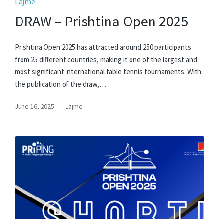
Posted
Lajme
in
DRAW – Prishtina Open 2025
Prishtina Open 2025 has attracted around 250 participants
from 25 different countries, making it one of the largest and
most significant international table tennis tournaments. With
the publication of the draw,…
June 16, 2025
Lajme
Posted
in