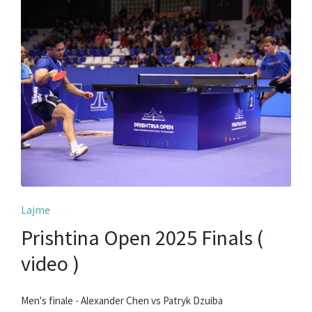
Posted
Lajme
in
Prishtina Open 2025 Finals (
video )
Men's finale - Alexander Chen vs Patryk Dzuiba