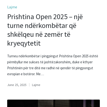
Posted
Lajme
in
Prishtina Open 2025 – një
turne ndërkombëtar që
shkëlqeu në zemër të
kryeqytetit
Turneu ndërkombëtar i pingpingut Prishtina Open 2025 është
përmbyllur me sukses të jashtëzakonshëm, duke e kthyer
Prishtinën për tre ditë me radhë në qendër të pingpongut
evropian e botëror. Me…
June 25, 2025
Lajme
Posted
in