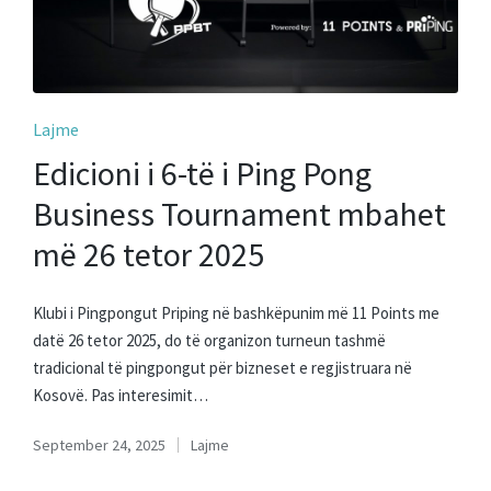
Posted
Lajme
in
Edicioni i 6-të i Ping Pong
Business Tournament mbahet
më 26 tetor 2025
Klubi i Pingpongut Priping në bashkëpunim më 11 Points me
datë 26 tetor 2025, do të organizon turneun tashmë
tradicional të pingpongut për bizneset e regjistruara në
Kosovë. Pas interesimit…
September 24, 2025
Lajme
Posted
in