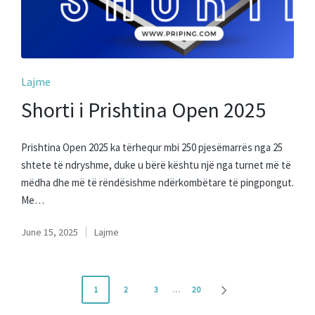
Posted
Lajme
in
Shorti i Prishtina Open 2025
Prishtina Open 2025 ka tërhequr mbi 250 pjesëmarrës nga 25
shtete të ndryshme, duke u bërë kështu një nga turnet më të
mëdha dhe më të rëndësishme ndërkombëtare të pingpongut.
Me…
June 15, 2025
Lajme
Posted
in
Posts
1
2
3
…
20
NEXT
navigation
PAGE