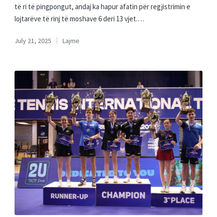
të ri të pingpongut, andaj ka hapur afatin për regjistrimin e
lojtarëve të rinj të moshave 6 deri 13 vjet.…
July 21, 2025
Lajme
Posted
in