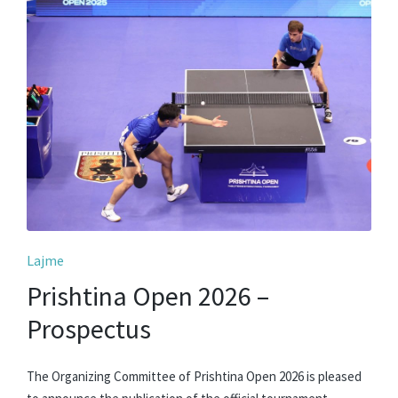
Posted
Lajme
in
Prishtina Open 2026 –
Prospectus
The Organizing Committee of Prishtina Open 2026 is pleased