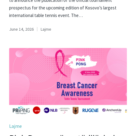
to announce the publication of the official tournament
prospectus for the upcoming edition of Kosovo’s largest
international table tennis event. The…
June 14, 2026
Lajme
Posted
in
Posted
Lajme
in