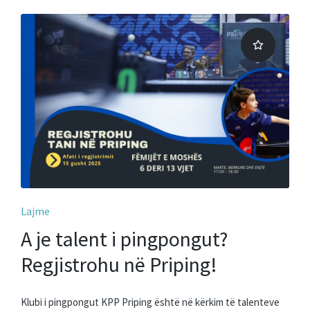
Posted
Lajme
in
A je talent i pingpongut?
Regjistrohu në Priping!
Klubi i pingpongut KPP Priping është në kërkim të talenteve