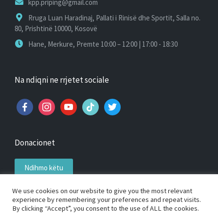
kpp.priping@gmail.com
Rruga Luan Haradinaj, Pallati i Rinisë dhe Sportit, Salla no.
80, Prishtinë 10000, Kosovë
Hane, Merkure, Premte 10:00 – 12:00 | 17:00 - 18:30
Na ndiqni ne rrjetet sociale
facebook
instagram
youtube
tiktok
twitter
Donacionet
Ndihmo këtu
We use cookies on our website to give you the most relevant
experience by remembering your preferences and repeat visits.
By clicking “Accept”, you consent to the use of ALL the cookies.