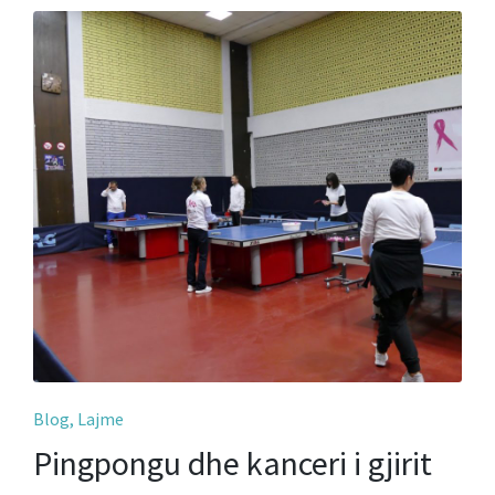
Posted
Blog
Lajme
in
Pingpongu dhe kanceri i gjirit