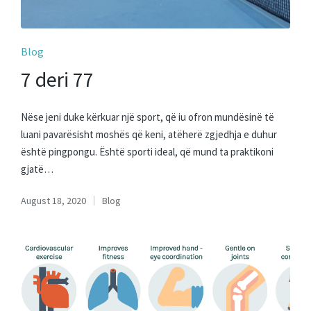
Posted
Blog
in
7 deri 77
Nëse jeni duke kërkuar një sport, që iu ofron mundësinë të
luani pavarësisht moshës që keni, atëherë zgjedhja e duhur
është pingpongu. Është sporti ideal, që mund ta praktikoni
gjatë…
August 18, 2020
Blog
Posted
in