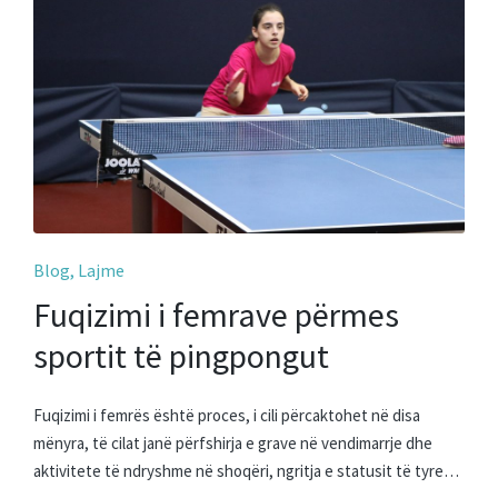
Posted
Blog
Lajme
in
Fuqizimi i femrave përmes
sportit të pingpongut
Fuqizimi i femrës është proces, i cili përcaktohet në disa
mënyra, të cilat janë përfshirja e grave në vendimarrje dhe
aktivitete të ndryshme në shoqëri, ngritja e statusit të tyre…