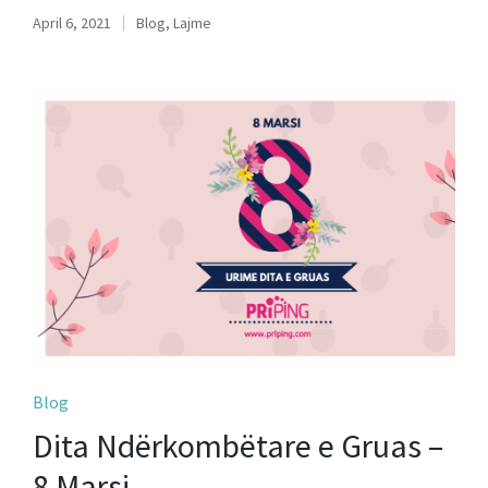
April 6, 2021
Blog
,
Lajme
Posted
in
Posted
Blog
in
Dita Ndërkombëtare e Gruas –
8 Marsi