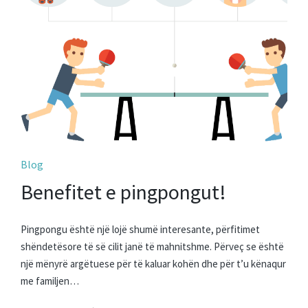
Posted
Blog
in
Benefitet e pingpongut!
Pingpongu është një lojë shumë interesante, përfitimet
shëndetësore të së cilit janë të mahnitshme. Përveç se është
një mënyrë argëtuese për të kaluar kohën dhe për t’u kënaqur
me familjen…