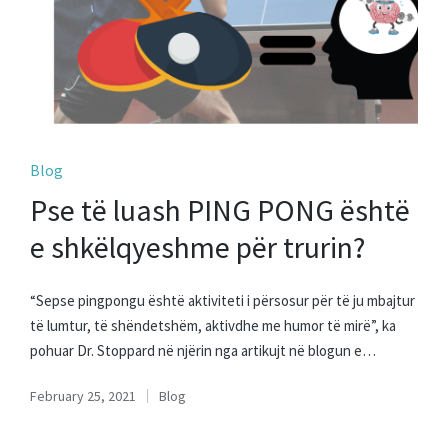
Posted
Blog
in
Pse të luash PING PONG është
e shkëlqyeshme për trurin?
“Sepse pingpongu është aktiviteti i përsosur për të ju mbajtur
të lumtur, të shëndetshëm, aktivdhe me humor të mirë”, ka
pohuar Dr. Stoppard në njërin nga artikujt në blogun e…
February 25, 2021
Blog
Posted
in