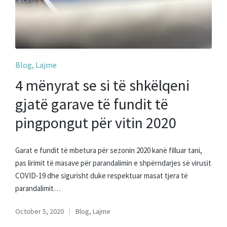
Posted
Blog
Lajme
in
4 mënyrat se si të shkëlqeni
gjatë garave të fundit të
pingpongut për vitin 2020
Garat e fundit të mbetura për sezonin 2020 kanë filluar tani,
pas lirimit të masave për parandalimin e shpërndarjes së virusit
COVID-19 dhe sigurisht duke respektuar masat tjera të
parandalimit…
October 5, 2020
Blog
,
Lajme
Posted