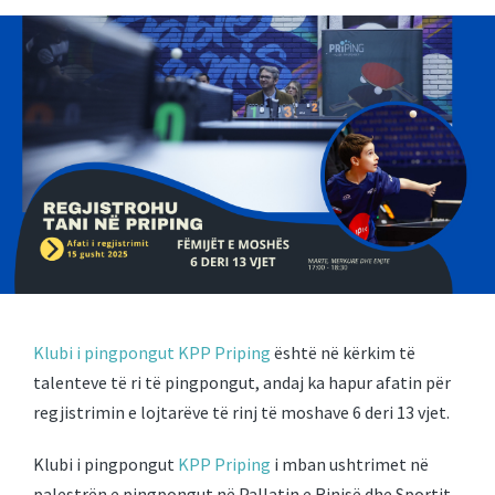
Klubi i pingpongut KPP Priping
është në kërkim të
talenteve të ri të pingpongut, andaj ka hapur afatin për
regjistrimin e lojtarëve të rinj të moshave 6 deri 13 vjet.
Klubi i pingpongut
KPP Priping
i mban ushtrimet në
palestrën e pingpongut në Pallatin e Rinisë dhe Sportit