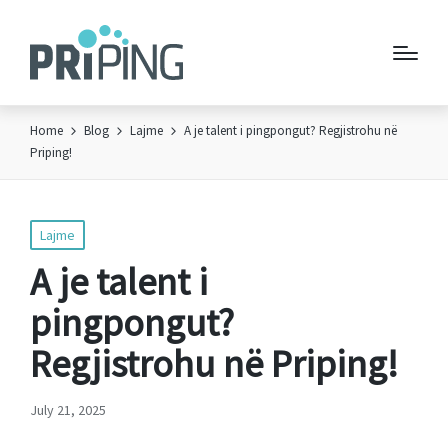
Home
Blog
Lajme
A je talent i pingpongut? Regjistrohu në
Priping!
Posted
Lajme
in
A je talent i
pingpongut?
Regjistrohu në Priping!
July 21, 2025