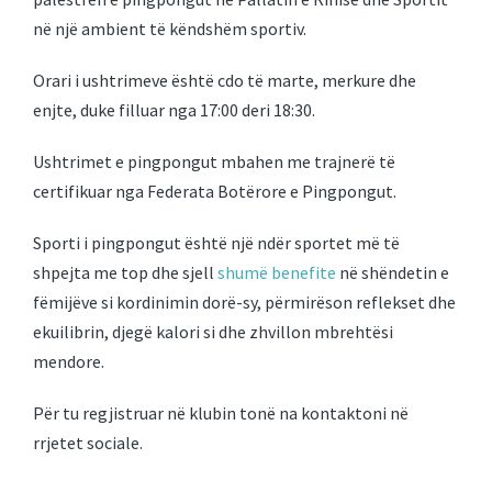
në një ambient të këndshëm sportiv.
Orari i ushtrimeve është cdo të marte, merkure dhe
enjte, duke filluar nga 17:00 deri 18:30.
Ushtrimet e pingpongut mbahen me trajnerë të
certifikuar nga Federata Botërore e Pingpongut.
Sporti i pingpongut është një ndër sportet më të
shpejta me top dhe sjell
shumë benefite
në shëndetin e
fëmijëve si kordinimin dorë-sy, përmirëson reflekset dhe
ekuilibrin, djegë kalori si dhe zhvillon mbrehtësi
mendore.
Për tu regjistruar në klubin tonë na kontaktoni në
rrjetet sociale.