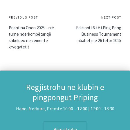
Post
PREVIOUS POST
NEXT POST
navigation
Prishtina Open 2025 – një
Edicioni i 6-të i Ping Pong
turne ndërkombëtar që
Business Tournament
shkëlqeu në zemër të
mbahet më 26 tetor 2025
kryeqytetit
Regjistrohu ne klubin e
pingpongut Priping
Hane, Merkure, Premte 10:00 – 12:00 | 17:00 - 18:30
Regjistrohu