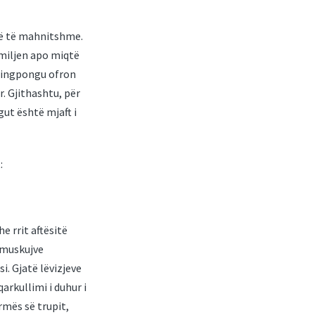
në të mahnitshme.
amiljen apo miqtë
 pingpongu ofron
 Gjithashtu, për
ut është mjaft i
:
e rrit aftësitë
e muskujve
i. Gjatë lëvizjeve
rkullimi i duhur i
ormës së trupit,