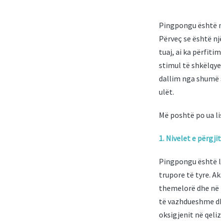
Pingpongu është nj
Përveç se është n
tuaj, ai ka përfit
stimul të shkëlqy
dallim nga shumë s
ulët.
Më poshtë po ua l
1. Nivelet e përgj
Pingpongu është lo
trupore të tyre. A
themelorë dhe në m
të vazhdueshme dhe
oksigjenit në qeliz