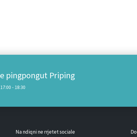
 e pingpongut Priping
17:00 - 18:30
Na ndiqni ne rrjetet sociale
Do