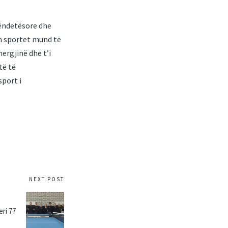
ëndetësore dhe
ëm sportet mund të
nergjinë dhe t’i
të të
port i
NEXT POST
eri 77