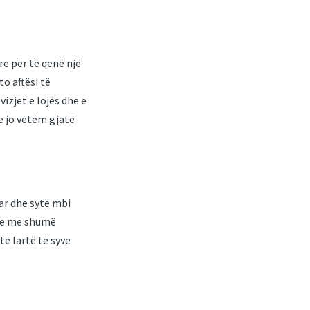
re për të qenë një
o aftësi të
izjet e lojës dhe e
e jo vetëm gjatë
ar dhe sytë mbi
dhe me shumë
të lartë të syve