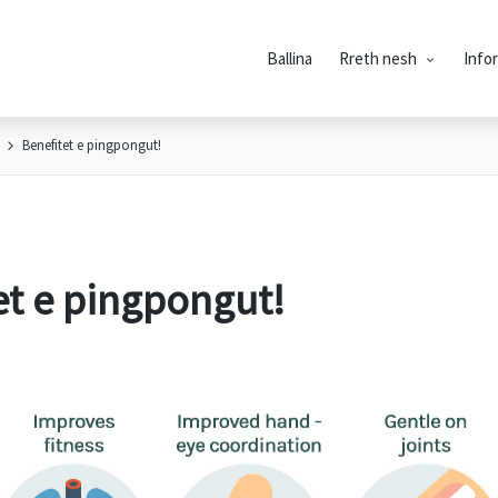
Ballina
Rreth nesh
Info
Benefitet e pingpongut!
et e pingpongut!