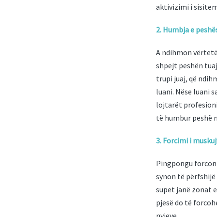
aktivizimi i sisitem
2. Humbja e peshë
A ndihmon vërtetë
shpejt peshën tuaj
trupi juaj, që ndih
luani. Nëse luani s
lojtarët profesion
të humbur peshë n
3. Forcimi i musku
Pingpongu forcon t
synon të përfshijë
supet janë zonat e
pjesë do të forcoh
nyjeve.