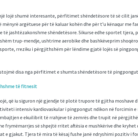
ë lojë shumë interesante, përfitimet shëndetësore të së cilit ja
jë mënyrë argëtuese për të kaluar kohën dhe për t’u kënaqur me f
ime të jashtëzakonshme shëndetësore. Sikurse edhe sportet tjera,
eshëm trup-mendje, ushtrime aerobike dhe bashkëveprim shoqëror.
porte, rreziku i përgjithshëm për lëndime gjatë lojës së pingpong
istojmë disa nga përfitimet e shumta shëndetësore të pingpongut
ithshme të fitnesit
jë, që iu siguron një gjendje të plotë trupore të gjitha moshave dh
ktiviteti intensiv kardiovaskular i pingpongut ndikon në forcimin 
bajtjen e ekuilibrit të rrahjeve të zemrës dhe trupit në përgjithës
 frymëmarrjes së shpejtë rritet aftësia e mushkërive dhe kryhet qa
at e gjakut. Tjera të mira të kësaj fushe janë ndryshimi pozitiv i f