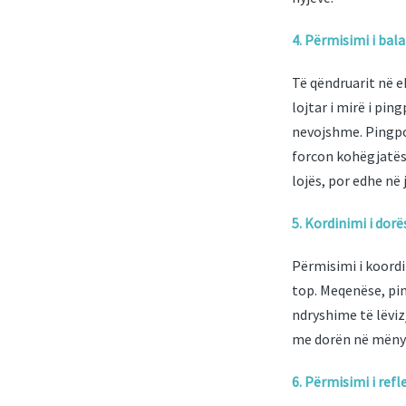
4. Përmisimi i bal
Të qëndruarit në e
lojtar i mirë i pi
nevojshme. Pingpon
forcon kohëgjatësi
lojës, por edhe në
5. Kordinimi i dorë
Përmisimi i koordi
top. Meqenëse, pi
ndryshime të lëvizj
me dorën në mënyrë
6. Përmisimi i ref