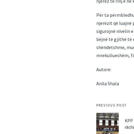
njerëz të rinj e në
Për ta përmbledhu
njerëzit që luajnë
sigurojnë nivelin e
bëjnë të gjithë të
shëndetshme, mund
mrekullueshëm, fi
Autore:
Anila Shala
Post
PREVIOUS POST
navigatio
KPP P
rikt