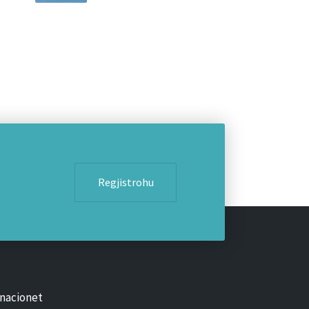
Regjistrohu
nacionet