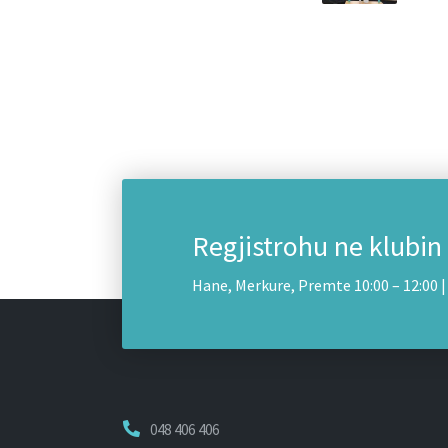
Regjistrohu ne klubin
Hane, Merkure, Premte 10:00 – 12:00 | 
048 406 406