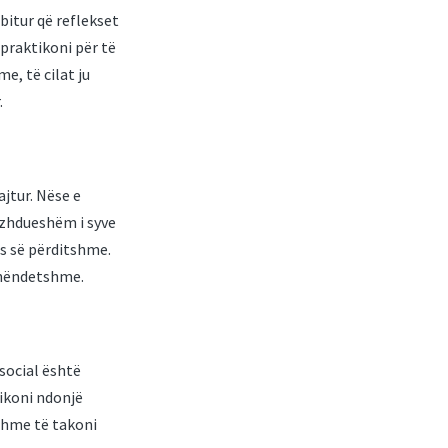
abitur që reflekset
praktikoni për të
e, të cilat ju
.
ajtur. Nëse e
azhdueshëm i syve
s së përditshme.
 shëndetshme.
 social është
ikoni ndonjë
eshme të takoni