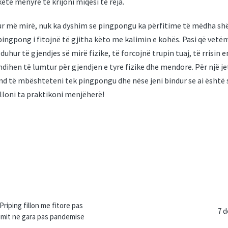
 këtë mënyrë të krijoni miqësi të reja.
r më mirë, nuk ka dyshim se pingpongu ka përfitime të mëdha sh
 pingpong i fitojnë të gjitha këto me kalimin e kohës. Pasi që vet
 duhur të gjendjes së mirë fizike, të forcojnë trupin tuaj, të rrisin e
 ndihen të lumtur për gjendjen e tyre fizike dhe mendore. Për një je
 të mbështeteni tek pingpongu dhe nëse jeni bindur se ai është s
lloni ta praktikoni menjëherë!
n
riping fillon me fitore pas
7 d
himit në gara pas pandemisë