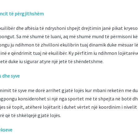
ancit të përgjithshëm
kuilibër dhe aftësia të ndryshoni shpejt drejtimin janë pikat kryeso
ngpongut. Sa më shumë të luani, aq më shumë mund të përmisoni kët
gu ju ndihmon të zhvilloni ekulibrin tuaj dinamik duke mësuar lëv
në e qëndrimit tuaj në ekuilibër. Ky përfitim iu ndihmon lojëtarëv
 jetë duke iu sigurar atyre një jetë të shëndetshme.
s dhe syve
nimit të syve me dorë arrihet gjatë lojës kur mbani reketën me du
ngpongu konsiderohet si një nga sportet më të shpejta në botë 
es së topit, atëherë lojëtarit i duhet vërtet një koordinim i nivelit 
 që të shkëlqejë gjatë lojës.
lekseve