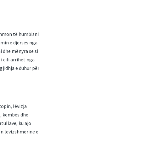
ihmon të humbisni
imin e djersës nga
ni dhe mënyra se si
i cili arrihet nga
gjidhja e duhur për
opin, lëvizja
ut, këmbës dhe
tullave, ku ajo
son lëvizshmërinë e