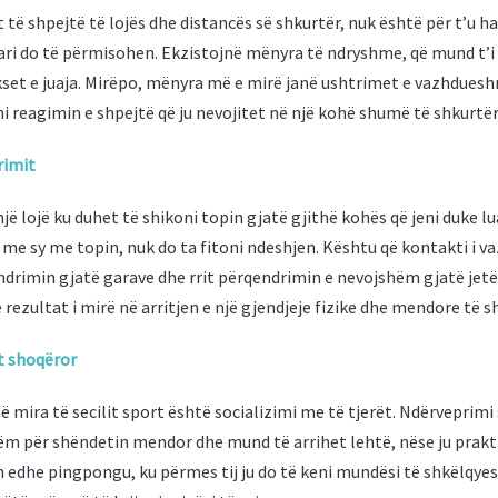
 të shpejtë të lojës dhe distancës së shkurtër, nuk është për t’u h
tari do të përmisohen. Ekzistojnë mënyra të ndryshme, që mund t’i 
set e juaja. Mirëpo, mënyra më e mirë janë ushtrimet e vazhdueshm
i reagimin e shpejtë që ju nevojitet në një kohë shumë të shkurtër
rimit
ë lojë ku duhet të shikoni topin gjatë gjithë kohës që jeni duke lu
e sy me topin, nuk do ta fitoni ndeshjen. Kështu që kontakti i v
drimin gjatë garave dhe rrit përqendrimin e nevojshëm gjatë jetë
rezultat i mirë në arritjen e një gjendjeje fizike dhe mendore të
it shoqëror
ë mira të secilit sport është socializimi me të tjerët. Ndërveprimi
ëm për shëndetin mendor dhe mund të arrihet lehtë, nëse ju prakt
n edhe pingpongu, ku përmes tij ju do të keni mundësi të shkëlqy