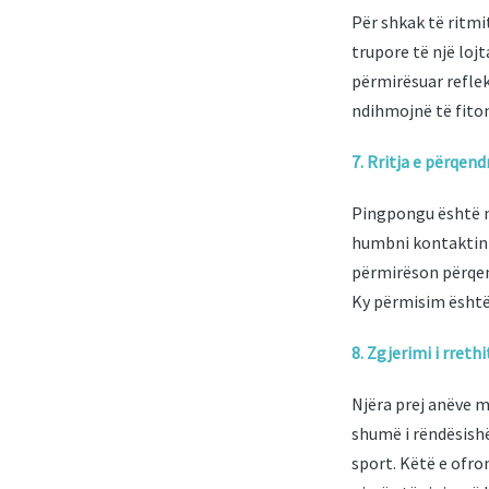
Për shkak të ritmit
trupore të një loj
përmirësuar reflek
ndihmojnë të fiton
7. Rritja e përqend
Pingpongu është nj
humbni kontaktin m
përmirëson përqen
Ky përmisim është 
8. Zgjerimi i rreth
Njëra prej anëve m
shumë i rëndësish
sport. Këtë e ofro