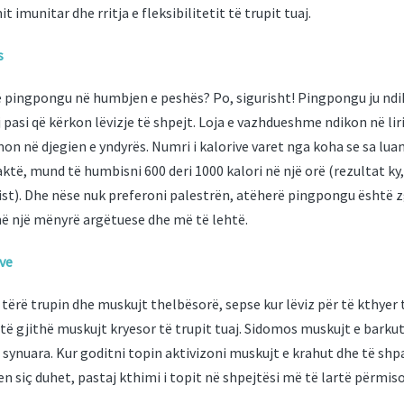
it imunitar dhe rritja e fleksibilitetit të trupit tuaj.
s
 pingpongu në humbjen e peshës? Po, sigurisht! Pingpongu ju nd
 pasi që kërkon lëvizje të shpejt. Loja e vazhdueshme ndikon në lir
mon në djegien e yndyrës. Numri i kalorive varet nga koha se sa lua
aktë, mund të humbisni 600 deri 1000 kalori në një orë (rezultat ky, 
ist). Dhe nëse nuk preferoni palestrën, atëherë pingpongu është z
ë një mënyrë argëtuese dhe më të lehtë.
jve
ërë trupin dhe muskujt thelbësorë, sepse kur lëviz për të kthyer t
 të gjithë muskujt kryesor të trupit tuaj. Sidomos muskujt e bark
 synuara. Kur goditni topin aktivizoni muskujt e krahut dhe të shpa
en siç duhet, pastaj kthimi i topit në shpejtësi më të lartë përmi