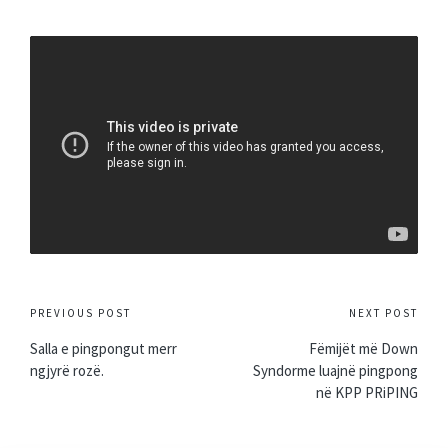
Post
PREVIOUS POST
NEXT POST
navigation
Salla e pingpongut merr
Fëmijët më Down
ngjyrë rozë.
Syndorme luajnë pingpong
në KPP PRiPING