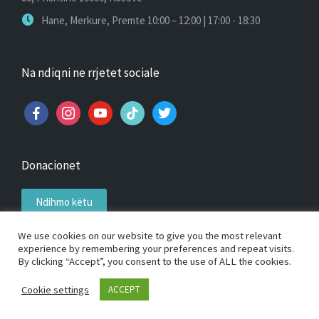
Hane, Merkure, Premte 10:00 – 12:00 | 17:00 - 18:30
Na ndiqni ne rrjetet sociale
facebook
instagram
youtube
tiktok
twitter
Donacionet
Ndihmo këtu
We use cookies on our website to give you the most relevant
experience by remembering your preferences and repeat visits.
By clicking “Accept”, you consent to the use of ALL the cookies.
Copyright 2026 — Klubi i Pingpongut Priping. All rights
Cookie settings
ACCEPT
reserved.