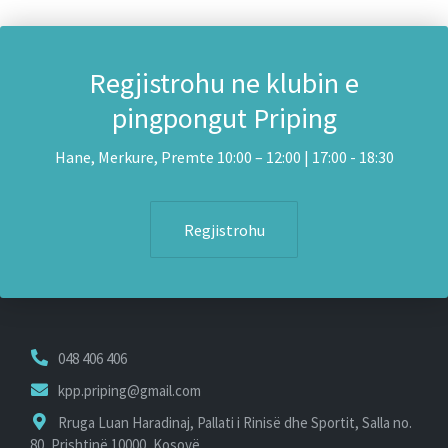
Regjistrohu ne klubin e
pingpongut Priping
Hane, Merkure, Premte 10:00 – 12:00 | 17:00 - 18:30
Regjistrohu
048 406 406
kpp.priping@gmail.com
Rruga Luan Haradinaj, Pallati i Rinisë dhe Sportit, Salla no.
80, Prishtinë 10000, Kosovë