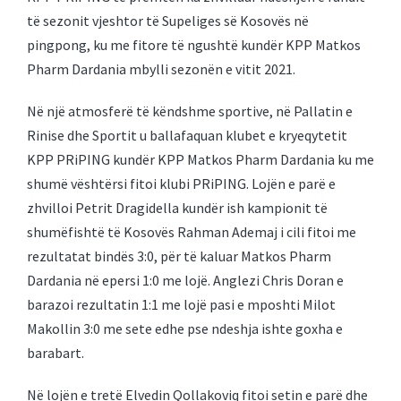
të sezonit vjeshtor të Supeliges së Kosovës në
pingpong, ku me fitore të ngushtë kundër KPP Matkos
Pharm Dardania mbylli sezonën e vitit 2021.
Në një atmosferë të këndshme sportive, në Pallatin e
Rinise dhe Sportit u ballafaquan klubet e kryeqytetit
KPP PRiPING kundër KPP Matkos Pharm Dardania ku me
shumë vështërsi fitoi klubi PRiPING. Lojën e parë e
zhvilloi Petrit Dragidella kundër ish kampionit të
shumëfishtë të Kosovës Rahman Ademaj i cili fitoi me
rezultatat bindës 3:0, për të kaluar Matkos Pharm
Dardania në epersi 1:0 me lojë. Anglezi Chris Doran e
barazoi rezultatin 1:1 me lojë pasi e mposhti Milot
Makollin 3:0 me sete edhe pse ndeshja ishte goxha e
barabart.
Në lojën e tretë Elvedin Qollakoviq fitoi setin e parë dhe