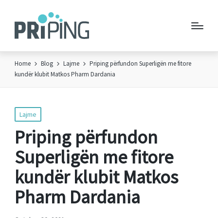
Home
Blog
Lajme
Priping përfundon Superligën me fitore
kundër klubit Matkos Pharm Dardania
Posted
Lajme
in
Priping përfundon
Superligën me fitore
kundër klubit Matkos
Pharm Dardania