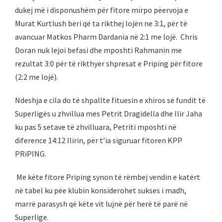
dukej më i disponushëm për fitore mirpo pëervoja e
Murat Kurtlush bëri që ta rikthej lojën ne 3:1, për të
avancuar Matkos Pharm Dardania në 2:1 me lojë. Chris
Doran nuk lejoi befasi dhe mposhti Rahmanin me
rezultat 3:0 për të rikthyer shpresat e Priping për fitore
(2:2 me lojë).
Ndeshja e cila do të shpallte fituesin e xhiros së fundit të
Superligës u zhvillua mes Petrit Dragidella dhe Ilir Jaha
ku pas 5 setave të zhvilluara, Petriti mposhti në
diference 14:12 Ilirin, për t’ia siguruar fitoren KPP
PRiPING.
Me këte fitore Priping synon të rëmbej vendin e katërt
në tabel ku pëe klubin konsiderohet sukses i madh,
marrë parasysh që këte vit lujnë për herë të parë në
Superlige.