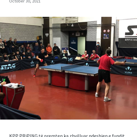
October 30, 2021
KPP PRiPING të premten ka zhvilluar ndeshjen e fundit