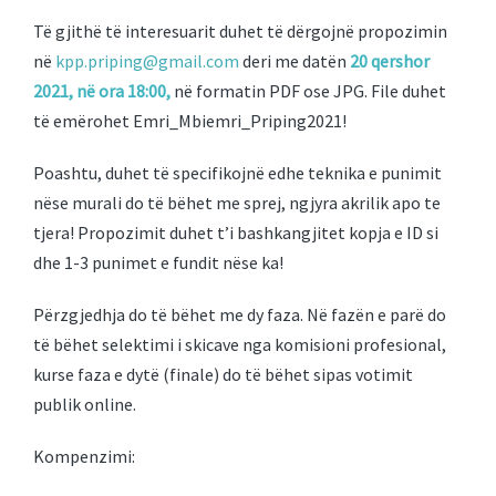
Të gjithë të interesuarit duhet të dërgojnë propozimin
në
kpp.priping@gmail.com
deri me datën
20 qershor
2021, në ora 18:00,
në formatin PDF ose JPG. File duhet
të emërohet Emri_Mbiemri_Priping2021!
Poashtu, duhet të specifikojnë edhe teknika e punimit
nëse murali do të bëhet me sprej, ngjyra akrilik apo te
tjera! Propozimit duhet t’i bashkangjitet kopja e ID si
dhe 1-3 punimet e fundit nëse ka!
Përzgjedhja do të bëhet me dy faza. Në fazën e parë do
të bëhet selektimi i skicave nga komisioni profesional,
kurse faza e dytë (finale) do të bëhet sipas votimit
publik online.
Kompenzimi: