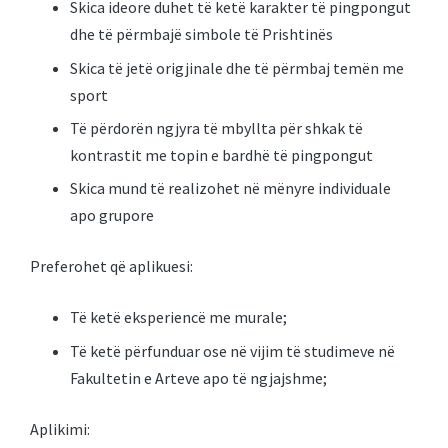
Skica ideore duhet të ketë karakter të pingpongut
dhe të përmbajë simbole të Prishtinës
Skica të jetë origjinale dhe të përmbaj temën me
sport
Të përdorën ngjyra të mbyllta për shkak të
kontrastit me topin e bardhë të pingpongut
Skica mund të realizohet në mënyre individuale
apo grupore
Preferohet që aplikuesi:
Të ketë eksperiencë me murale;
Të ketë përfunduar ose në vijim të studimeve në
Fakultetin e Arteve apo të ngjajshme;
Aplikimi: