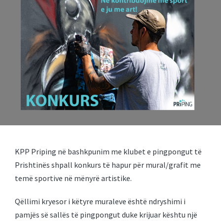
KPP Priping në bashkpunim me klubet e pingpongut të
Prishtinës shpall konkurs të hapur për mural/grafit me
temë sportive në mënyrë artistike.
Qëllimi kryesor i këtyre muraleve është ndryshimi i
pamjës së sallës të pingpongut duke krijuar kështu një