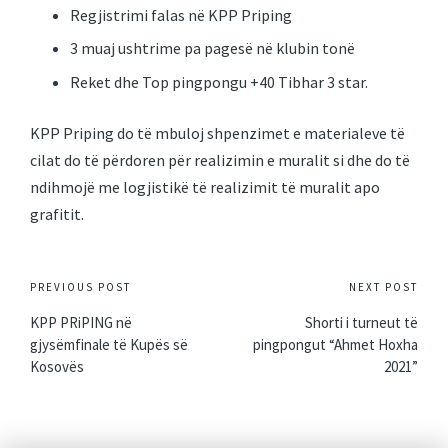
Regjistrimi falas në KPP Priping
3 muaj ushtrime pa pagesë në klubin tonë
Reket dhe Top pingpongu +40 Tibhar 3 star.
KPP Priping do të mbuloj shpenzimet e materialeve të
cilat do të përdoren për realizimin e muralit si dhe do të
ndihmojë me logjistikë të realizimit të muralit apo
grafitit.
Post
PREVIOUS POST
NEXT POST
navigation
KPP PRiPING në
Shorti i turneut të
gjysëmfinale të Kupës së
pingpongut “Ahmet Hoxha
Kosovës
2021”