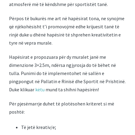
atmosferë më të këndshme për sportistët tanë.
Përpos të bukurës me art në hapësirat tona, ne synojme
që njëkohësisht t’i promovojmë edhe krijuesit tanë të
rinjë duke u dhënë hapësirë të shprehen kreativitetin e
tyre në vepra murale.
Hapësirat e propozuara për dy muralet janë me
dimenzione 3×2.5m, ndërsa ngjyrosja do të bëhet në
tulla. Punimi do të implementohet në sallën e
pingpongut në Pallatin e Rinisë dhe Sportit në Prishtinë.
Duke klikuar
këtu
mund ta shihni hapësirën!
Për pjesëmarrje duhet të plotësohen kriteret si më
poshtë:
Të jetë kreativ/e;