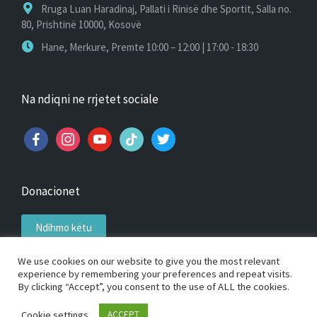
Rruga Luan Haradinaj, Pallati i Rinisë dhe Sportit, Salla no.
80, Prishtinë 10000, Kosovë
Hane, Merkure, Premte 10:00 – 12:00 | 17:00 - 18:30
Na ndiqni ne rrjetet sociale
facebook
instagram
youtube
tiktok
twitter
Donacionet
Ndihmo këtu
We use cookies on our website to give you the most relevant
experience by remembering your preferences and repeat visits.
By clicking “Accept”, you consent to the use of ALL the cookies.
Copyright 2026 — Klubi i Pingpongut Priping. All rights
Cookie settings
ACCEPT