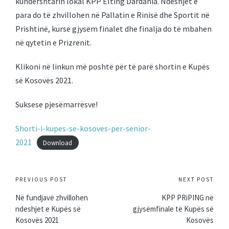
kundërshtarin lokal KPP Elting Dardania. Ndeshjet e
para do të zhvillohen në Pallatin e Rinisë dhe Sportit në
Prishtinë, kurse gjysëm finalet dhe finalja do të mbahen
në qytetin e Prizrenit.
Klikoni në linkun më poshtë për të parë shortin e Kupës
së Kosovës 2021.
Suksese pjesëmarrësve!
Shorti-i-kupes-se-kosoves-per-senior-
2021
Download
Post
PREVIOUS POST
NEXT POST
navigation
Në fundjavë zhvillohen
KPP PRiPING në
ndeshjet e Kupës së
gjysëmfinale të Kupës së
Kosovës 2021
Kosovës