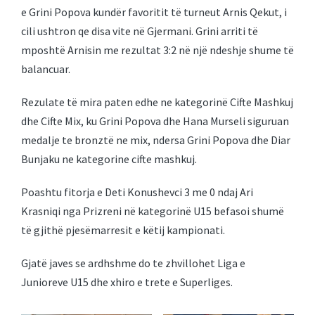
e Grini Popova kundër favoritit të turneut Arnis Qekut, i
cili ushtron qe disa vite në Gjermani. Grini arriti të
mposhtë Arnisin me rezultat 3:2 në një ndeshje shume të
balancuar.
Rezulate të mira paten edhe ne kategorinë Cifte Mashkuj
dhe Cifte Mix, ku Grini Popova dhe Hana Murseli siguruan
medalje te bronztë ne mix, ndersa Grini Popova dhe Diar
Bunjaku ne kategorine cifte mashkuj.
Poashtu fitorja e Deti Konushevci 3 me 0 ndaj Ari
Krasniqi nga Prizreni në kategorinë U15 befasoi shumë
të gjithë pjesëmarresit e këtij kampionati.
Gjatë javes se ardhshme do te zhvillohet Liga e
Junioreve U15 dhe xhiro e trete e Superliges.