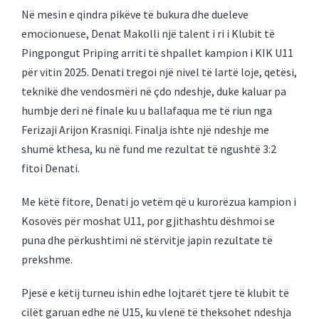
Në mesin e qindra pikëve të bukura dhe dueleve
emocionuese, Denat Makolli një talent i ri i Klubit të
Pingpongut Priping arriti të shpallet kampion i KIK U11
për vitin 2025. Denati tregoi një nivel të lartë loje, qetësi,
teknikë dhe vendosmëri në çdo ndeshje, duke kaluar pa
humbje deri në finale ku u ballafaqua me të riun nga
Ferizaji Arijon Krasniqi. Finalja ishte një ndeshje me
shumë kthesa, ku në fund me rezultat të ngushtë 3:2
fitoi Denati.
Me këtë fitore, Denati jo vetëm që u kurorëzua kampion i
Kosovës për moshat U11, por gjithashtu dëshmoi se
puna dhe përkushtimi në stërvitje japin rezultate të
prekshme.
Pjesë e këtij turneu ishin edhe lojtarët tjere të klubit të
cilët garuan edhe në U15, ku vlenë të theksohet ndeshja