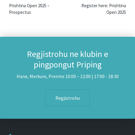
navigation
Prishtina Open 2025 –
Register here: Prishtina
Prospectus
Open 2025
Regjistrohu ne klubin e
pingpongut Priping
Hane, Merkure, Premte 10:00 – 12:00 | 17:00 - 18:30
Regjistrohu