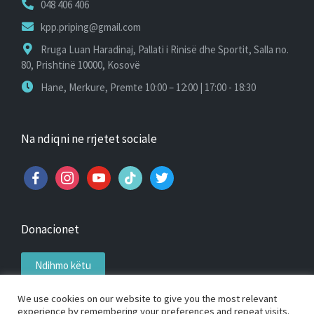
048 406 406
kpp.priping@gmail.com
Rruga Luan Haradinaj, Pallati i Rinisë dhe Sportit, Salla no.
80, Prishtinë 10000, Kosovë
Hane, Merkure, Premte 10:00 – 12:00 | 17:00 - 18:30
Na ndiqni ne rrjetet sociale
facebook
instagram
youtube
tiktok
twitter
Donacionet
Ndihmo këtu
We use cookies on our website to give you the most relevant
experience by remembering your preferences and repeat visits.